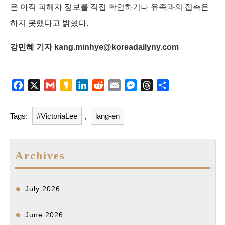
은 아직 피해자 정보를 직접 확인하거나 유족과의 접촉은
하지 못했다고 밝혔다.
강민혜 기자 kang.minhye@koreadailyny.com
F
X
G
K
L
R
E
M
T
S
a
m
a
i
e
m
e
h
h
c
a
k
n
d
a
s
r
a
Tags:
#VictoriaLee
,
lang-en
e
i
a
k
d
i
s
e
r
b
l
o
e
i
l
e
a
e
o
d
t
n
d
Archives
o
I
g
s
k
n
e
r
July 2026
June 2026