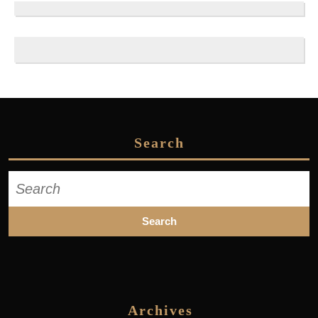
Search
Search
for:
Archives