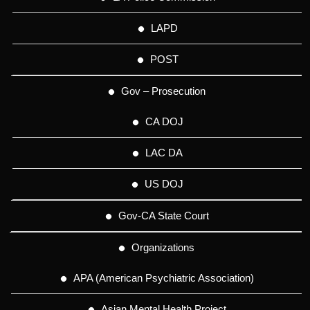
LAPD
POST
Gov – Prosecution
CA DOJ
LAC DA
US DOJ
Gov-CA State Court
Organizations
APA (American Psychiatric Association)
Asian Mental Health Project