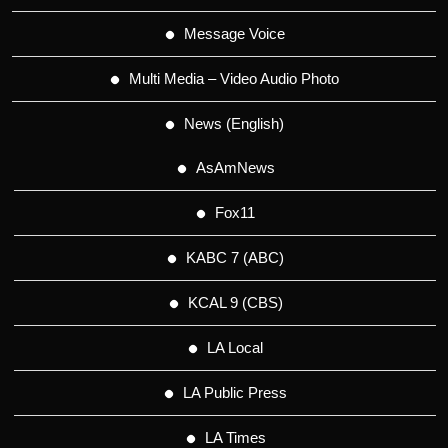
Message Voice
Multi Media – Video Audio Photo
News (English)
AsAmNews
Fox11
KABC 7 (ABC)
KCAL 9 (CBS)
LA Local
LA Public Press
LA Times