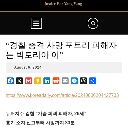
Skip
Justice For Yong Yang
to
content
Open
Button
“경찰 총격 사망 포트리 피해자
는 빅토리아 이”
August
August 6, 2024
6,
2024
F
X
G
K
L
R
E
M
T
S
a
m
a
i
e
m
e
h
h
c
a
k
n
d
a
s
r
a
https://www.koreadaily.com/article/20240806204427733
e
i
a
k
d
i
s
e
r
b
l
o
e
i
l
e
a
e
뉴저지주 검찰 “가슴 피격 피해자, 26세”
o
d
t
n
d
o
I
g
s
흉기 소지 신고부터 사망까지 33분