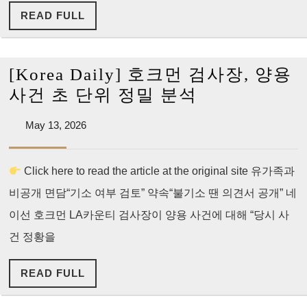
Case
READ
READ FULL
Will
FULL
Be
Reviewed
[Korea Daily] 호크먼 검사장, 양용
“Second
[Korea
사건 초 단위 정밀 분석
by
Daily]
Second”
May
May 13, 2026
호
13,
크
2026
Click here to read the article at the original site 유가족과
먼
비공개 면담“기소 여부 검토” 약속“불기소 땐 의견서 공개” 네
검
사
이선 호크먼 LA카운티 검사장이 양용 사건에 대해 “당시 사
장,
건 정황을
양
READ
READ FULL
용
FULL
사