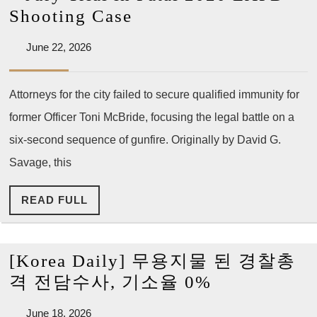
진
[LA
Shooting Case
다
Times]
June
June 22, 2026
Supreme
22,
Court
2026
Attorneys for the city failed to secure qualified immunity for
Clears
former Officer Toni McBride, focusing the legal battle on a
Way
for
six-second sequence of gunfire. Originally by David G.
Excessive
Savage, this
Force
READ
READ FULL
Lawsuit
FULL
–
Jury
[Korea Daily] 무용지물 된 경찰총
Trial
[Korea
격 전담수사, 기소율 0%
in
Daily]
Fatal
June
June 18, 2026