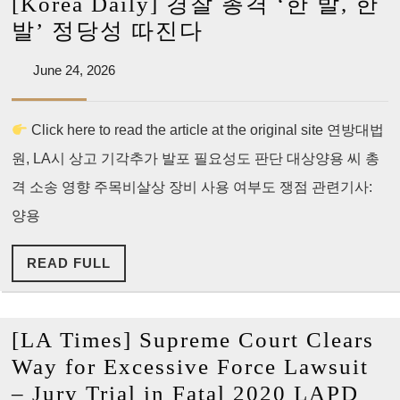
[Korea Daily] 경찰 총격 ‘한 발, 한
[Korea
발’ 정당성 따진다
Daily]
June
June 24, 2026
경
24,
찰
2026
Click here to read the article at the original site 연방대법
총
원, LA시 상고 기각추가 발포 필요성도 판단 대상양용 씨 총
격
‘한
격 소송 영향 주목비살상 장비 사용 여부도 쟁점 관련기사:
발,
양용
한
READ
READ FULL
발’
FULL
정
당
[LA Times] Supreme Court Clears
성
Way for Excessive Force Lawsuit
따
– Jury Trial in Fatal 2020 LAPD