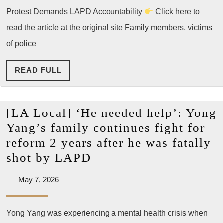
길
Protest Demands LAPD Accountability
Click here to
Protest
Demands
read the article at the original site Family members, victims
Justice
of police
READ
READ FULL
FULL
[LA Local] ‘He needed help’: Yong
Yang’s family continues fight for
reform 2 years after he was fatally
[LA
shot by LAPD
Local]
May
May 7, 2026
‘He
7,
needed
2026
Yong Yang was experiencing a mental health crisis when
help’: