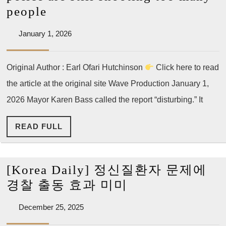
43
[LA
people
건,
Wave]
전
January
January 1, 2026
[Opinion]
1,
년
[The
2026
비
Original Author : Earl Ofari Hutchinson
Click here to read
Hutchinson
48%
the article at the original site Wave Production January 1,
Report]
급
Los
2026 Mayor Karen Bass called the report “disturbing.” It
증
Angeles
READ
READ FULL
police
FULL
are
still
[Korea Daily] 정신질환자 문제에
shooting
[Korea
경찰 출동 효과 미미
too
Daily]
many
December
December 25, 2025
정
25,
people