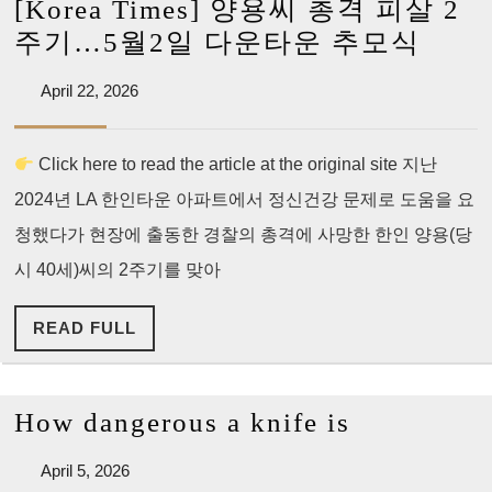
[Korea Times] 양용씨 총격 피살 2
정
[Kor
주기…5월2일 다운타운 추모식
의
Time
를
April
April 22, 2026
양
22,
요
용
2026
구
Click here to read the article at the original site 지난
씨
하
2024년 LA 한인타운 아파트에서 정신건강 문제로 도움을 요
총
다
격
청했다가 현장에 출동한 경찰의 총격에 사망한 한인 양용(당
피
시 40세)씨의 2주기를 맞아
살
READ
READ FULL
2
FULL
주
기…
How
How dangerous a knife is
5
dangerous
월
April
April 5, 2026
a