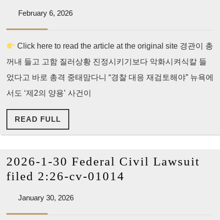
Daily]
터
February
February 6, 2026
“도
6,
쐈
와
2026
다
Click here to read the article at the original site 경관이 총
달
꺼내 들고 고함 질러상황 진정시키기보다 악화시켜식칼 들
랬
더
었다고 바로 총격 중태맘다니 “경찰 대응 재검토해야” 뉴욕에
니
서도 ‘제2의 양용’ 사건이
총
READ
READ FULL
격”…
FULL
뉴
욕
2026-1-30 Federal Civil Lawsuit
서
2026-
filed 2:26-cv-01014
도
1-
‘양
January
January 30, 2026
30
30,
용
Federal
2026