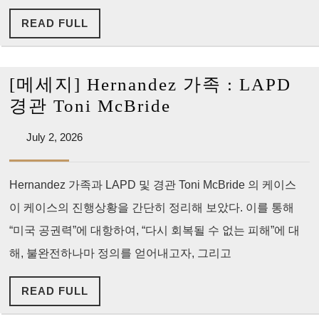
소
READ
READ FULL
송
FULL
서
빼
[메세지] Hernandez 가족 : LAPD
달
[메
경관 Toni McBride
라”
세
July
July 2, 2026
지]
2,
Hernandez
2026
Hernandez 가족과 LAPD 및 경관 Toni McBride 의 케이스
가
이 케이스의 진행상황을 간단히 정리해 보았다. 이를 통해
족
:
“미국 공권력”에 대항하여, “다시 회복될 수 없는 피해”에 대
LAPD
해, 불완전하나마 정의를 얻어내고자, 그리고
경
READ
READ FULL
관
FULL
Toni