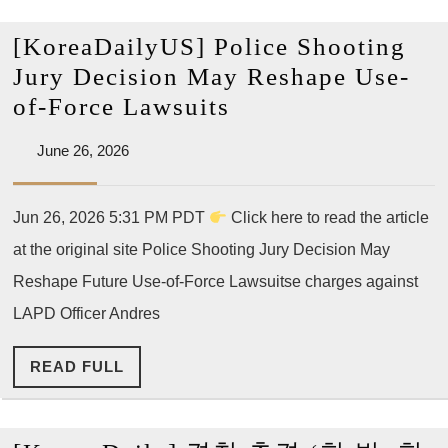
McBride
[KoreaDailyUS] Police Shooting
Jury Decision May Reshape Use-
[KoreaDailyUS]
of-Force Lawsuits
Police
June
June 26, 2026
Shooting
26,
Jury
2026
Jun 26, 2026 5:31 PM PDT
Click here to read the article
Decision
at the original site Police Shooting Jury Decision May
May
Reshape
Reshape Future Use-of-Force Lawsuitse charges against
Use-
LAPD Officer Andres
of-
READ
READ FULL
Force
FULL
Lawsuits