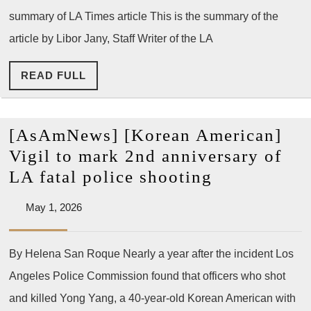
처
summary of LA Times article This is the summary of the
Potenti
벌
State
article by Libor Jany, Staff Writer of the LA
촉
Decerti
구’
READ
READ FULL
Over
FULL
Out-
of-
[AsAmNews] [Korean American]
Policy
Vigil to mark 2nd anniversary of
Shooti
[AsAmNews
LA fatal police shooting
[Korean
May
May 1, 2026
American]
1,
Vigil
2026
By Helena San Roque Nearly a year after the incident Los
to
Angeles Police Commission found that officers who shot
mark
2nd
and killed Yong Yang, a 40-year-old Korean American with