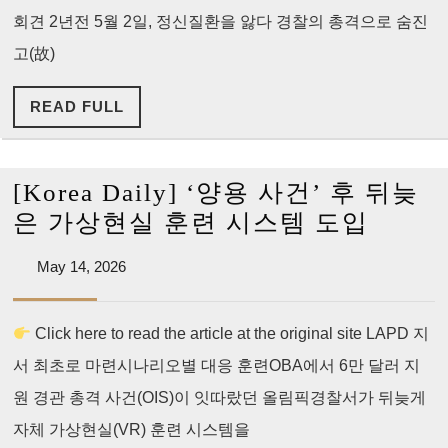
율
집]
회견 2년전 5월 2일, 정신질환을 앓다 경찰의 총격으로 숨진
0%
“도
고(故)
움
READ
READ FULL
을
FULL
불
렀
[Korea Daily] ‘양용 사건’ 후 뒤늦
지…
[Kore
은 가상현실 훈련 시스템 도입
죽
Daily]
여
May
May 14, 2026
‘양
14,
달
용
2026
라
Click here to read the article at the original site LAPD 지
사
하
서 최초로 마련시나리오별 대응 훈련OBA에서 6만 달러 지
건’
지
후
원 경관 총격 사건(OIS)이 잇따랐던 올림픽경찰서가 뒤늦게
않
뒤
자체 가상현실(VR) 훈련 시스템을
았