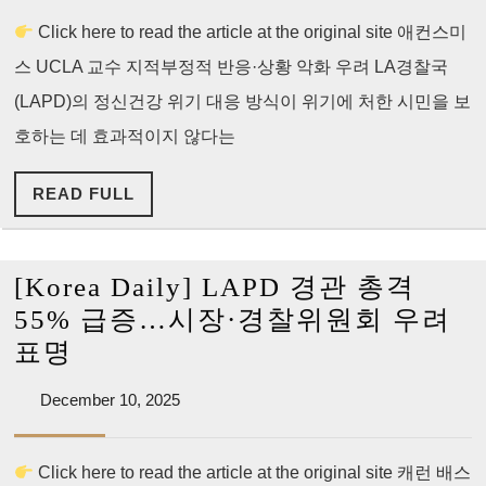
신
2025
Click here to read the article at the original site 애컨스미
질
스 UCLA 교수 지적부정적 반응·상황 악화 우려 LA경찰국
환
자
(LAPD)의 정신건강 위기 대응 방식이 위기에 처한 시민을 보
문
호하는 데 효과적이지 않다는
제
READ
READ FULL
에
FULL
경
찰
[Korea Daily] LAPD 경관 총격
출
55% 급증…시장·경찰위원회 우려
동
[Korea
표명
효
Daily]
과
December
December 10, 2025
LAPD
10,
미
경
2025
미
Click here to read the article at the original site 캐런 배스
관