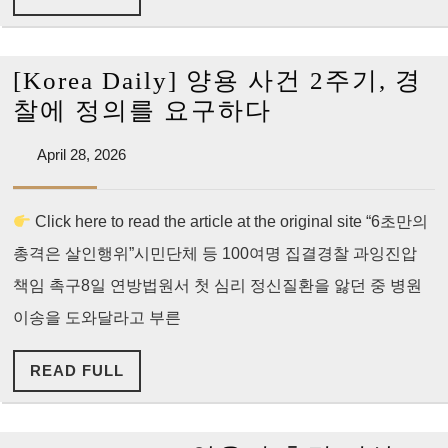
운
FULL
죽
음,
[Korea Daily] 양용 사건 2주기, 경
마
[Korea
찰에 정의를 요구하다
지
Daily]
막
April
April 28, 2026
양
28,
이
용
2026
길.
Click here to read the article at the original site “6초만의
사
총격은 살인행위”시민단체 등 100여명 집결경찰 과잉진압
건
2
책임 촉구8일 연방법원서 첫 심리 정신질환을 앓던 중 병원
주
이송을 도와달라고 부른
기,
READ
READ FULL
경
FULL
찰
에