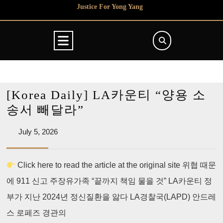
Skip
Justice For Yong Yang
to
content
Open
Button
[Korea Daily] LA카운티 “양용 소
[Korea
송서 빼달라”
Daily]
July
July 5, 2026
LA
5,
카
2026
Click here to read the article at the original site 위협 때문
운
에 911 신고 주장유가족 “끝까지 책임 물을 것” LA카운티 정
티
“양
부가 지난 2024년 정신질환을 앓다 LA경찰국(LAPD) 안드레
용
스 로페즈 경관의