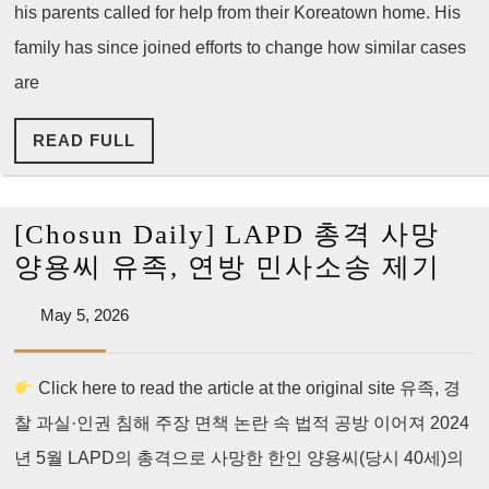
his parents called for help from their Koreatown home. His
Yong
Yang’s
family has since joined efforts to change how similar cases
family
are
continues
READ
READ FULL
fight
FULL
for
reform
[Chosun Daily] LAPD 총격 사망
2
[Ch
양용씨 유족, 연방 민사소송 제기
years
Dai
after
May
May 5, 2026
LA
5,
he
총
2026
was
Click here to read the article at the original site 유족, 경
격
fatally
찰 과실·인권 침해 주장 면책 논란 속 법적 공방 이어져 2024
사
shot
망
년 5월 LAPD의 총격으로 사망한 한인 양용씨(당시 40세)의
by