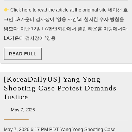
설]
2026
Click here to read the article at the original site 네이선 호
호
크먼 LA카운티 검사장이 ‘양용 사건’의 철저한 수사 방침을
크
먼
밝혔다. 지난 12일 LA한인회관에서 열린 타운홀 미팅에서다.
검
LA카운티 검사장이 ‘양용
사
READ
READ FULL
장
FULL
‘양
용
[KoreaDailyUS] Yang Yong
사
Shooting Case Protest Demands
건’
[KoreaDailyUS]
Justice
약
Yang
속
May
May 7, 2026
Yong
7,
지
Shooting
2026
키
May 7, 2026 6:17 PM PDT Yang Yong Shooting Case
Case