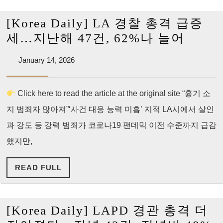
L
b
[Korea Daily] LA 경찰 총격 급증
L
[Kore
세…지난해 47건, 62%나 늘어
S
Daily]
Ju
January
January 14, 2026
LA
14,
H
경
2026
a
Click here to read the article at the original site “흉기 소
찰
1
지 범죄자 많아져”‘사건 대응 능력 미흡’ 지적 LA시에서 살인
총
Y
격
과 강도 등 강력 범죄가 코로나19 팬데믹 이전 수준까지 급감
H
급
했지만,
증
READ
READ FULL
세…
FULL
지
난
[Korea Daily] LAPD 경관 총격 더
해