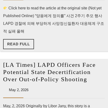
저
2026
되
Click here to read the article at the original site (Not yet
널]
풀
Published Online) “양용에게 정의를” 사건 2주기 추모 행사
[특
이
집]
LAPD 경찰에 의해 부당하게 사망정신질환자 대응체계 구조
안
과
적 실패 올해
된
도
다”
READ
READ FULL
한
FULL
공
권
[LA Times] LAPD Officers Face
력
Potential State Decertification
남
[LA
Over Out-of-Policy Shooting
용
Times]
‘책
May
May 2, 2026
LAPD
2,
임
Officer
2026
자
May, 2, 2026 Originally by Libor Jany, this story is a
Face