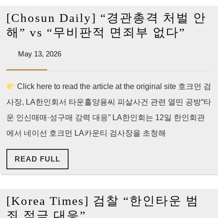
건
[Chosun Daily] “경관총격 처벌 안
초
[Cho
해” vs “무비판적 면죄부 없다”
단
Daily
위
May
May 13, 2026
“경
13,
정
관
2026
밀
Click here to read the article at the original site 호크먼 검
총
분
사장, LA한인회서 타운홀양용씨 피살사건 관련 열띤 공방“타
격
석
처
운 인신매매·성구매 강력 대응” LA한인회는 12일 한인회관
벌
에서 네이선 호크먼 LA카운티 검사장을 초청해
안
READ
READ FULL
해”
FULL
vs
“무
[Korea Times] 검찰 “한인타운 범
비
[Korea
죄 적극 대응”