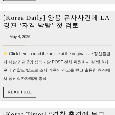
FULL
동
문
[Korea Daily] 양용 유사사건에 LA
나
[Korea
경관 ‘자격 박탈’ 첫 검토
섰
Daily]
다…”누
May
May 4, 2026
양
4,
구
용
2026
나
Click here to read the article at the original site 정신질환
유
겪
자 사살 경관 2명 심의내달 POST 전체 위원회서 결정LA카
사
을
사
운티 검찰도 별도로 조사 가족의 신고를 받고 출동한 현장에
수
건
서 정신질환자에게 총을
있
에
는
READ
READ FULL
LA
일”
FULL
경
관
[Korea Times] “경찰 총격에 무고