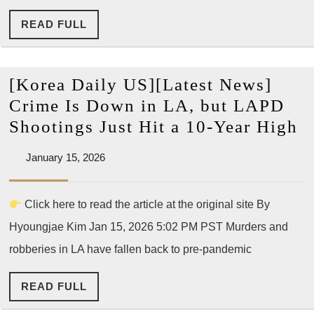
‘규
READ
READ FULL
정
FULL
위
반’…
[Korea Daily US][Latest News]
양
Crime Is Down in LA, but LAPD
용
[
Shootings Just Hit a 10-Year High
씨
D
사
January
January 15, 2026
U
15,
건
[L
2026
에
Click here to read the article at the original site By
N
변
Hyoungjae Kim Jan 15, 2026 5:02 PM PST Murders and
C
수
Is
robberies in LA have fallen back to pre-pandemic
되
D
나
READ
READ FULL
in
FULL