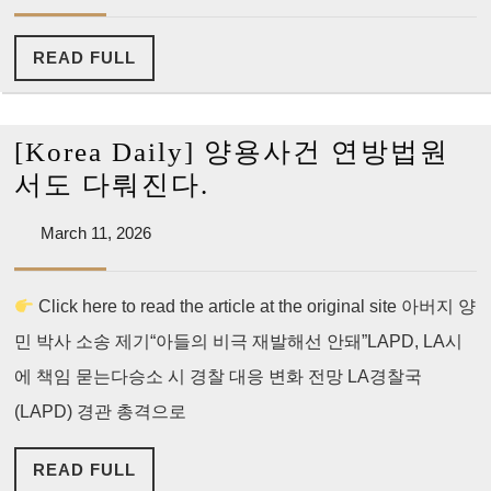
5,
2
knife
2026
일
is
READ
READ FULL
다
FULL
운
타
[Korea Daily] 양용사건 연방법원
운
[Korea
서도 다뤄진다.
추
Daily]
March
March 11, 2026
모
양
11,
식
용
2026
Click here to read the article at the original site 아버지 양
사
민 박사 소송 제기“아들의 비극 재발해선 안돼”LAPD, LA시
건
연
에 책임 묻는다승소 시 경찰 대응 변화 전망 LA경찰국
방
(LAPD) 경관 총격으로
법
READ
READ FULL
원