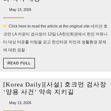
판
Times]
적
May
May 13, 2026
검
13,
면
찰
2026
죄
Click here to read the article at the original site 네이선 호
“한
부
크먼 LA 카운티 검사장이 12일 LA한인회관에서 한인 커뮤니
인
없
타
티 대상 타운홀 미팅을 갖고 한인타운 치안과 생활환경 문제
다”
운
에 대한 검찰
범
READ
READ FULL
죄
FULL
적
극
[Korea Daily][사설] 호크먼 검사장
대
[Korea
‘양용 사건’ 약속 지키길
응”
Daily]
May
May 13, 2026
[사
13,