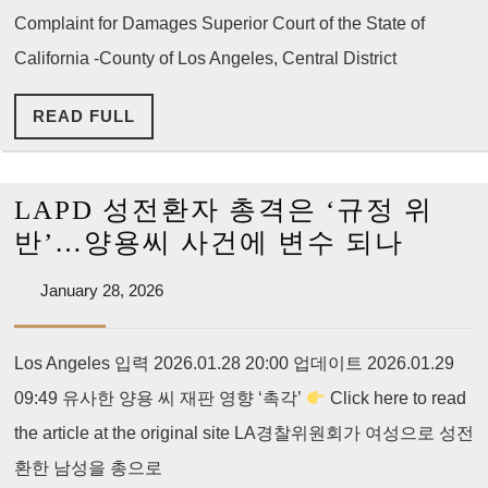
사
Complaint for Damages Superior Court of the State of
Civil
건’
California -County of Los Angeles, Central District
Lawsuit
filed
READ
READ FULL
2:26-
FULL
cv-
01014
LAPD 성전환자 총격은 ‘규정 위
LAPD
반’…양용씨 사건에 변수 되나
성
January
January 28, 2026
전
28,
환
2026
Los Angeles 입력 2026.01.28 20:00 업데이트 2026.01.29
자
09:49 유사한 양용 씨 재판 영향 ‘촉각’
Click here to read
총
격
the article at the original site LA경찰위원회가 여성으로 성전
은
환한 남성을 총으로