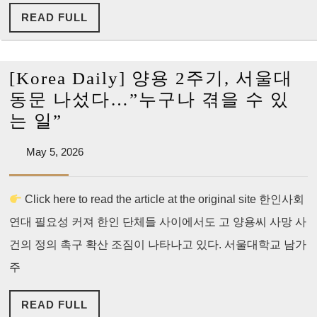
양
LAPD
READ
READ FULL
용
FULL
씨
유
[Korea Daily] 양용 2주기, 서울대
족,
동문 나섰다…”누구나 겪을 수 있
연
[Korea
는 일”
방
Daily]
민
May
May 5, 2026
양
5,
사
용
2026
소
Click here to read the article at the original site 한인사회
2
송
연대 필요성 커져 한인 단체들 사이에서도 고 양용씨 사망 사
주
제
기,
건의 정의 촉구 확산 조짐이 나타나고 있다. 서울대학교 남가
기
서
주
울
READ
READ FULL
대