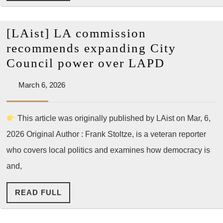
FULL
서
도
[LAist] LA commission
다
recommends expanding City
뤄
[LAist]
Council power over LAPD
진
LA
다.
March
March 6, 2026
commissi
6,
recomme
2026
This article was originally published by LAist on Mar, 6,
expandin
2026 Original Author : Frank Stoltze, is a veteran reporter
City
Council
who covers local politics and examines how democracy is
power
and,
over
READ
READ FULL
LAPD
FULL