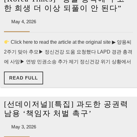
‘자
[Ko
한 희생 더 이상 되풀이 안 된다”
격
Tim
박
May
May 4, 2026
“경
4,
탈’
찰
2026
첫
Click here to read the article at the original site ▶ 양용씨
총
검
2주기 맞아 추모▶ 정신건강 도움 요청했다 LAPD 경관 총격
격
토
에
에 사망▶ 연방 민권소송 추가 제기 정신건강 위기 상황에서
무
READ
READ FULL
고
FULL
한
희
[선데이저널][특집] 과도한 공권력
생
[선
남용 ‘책임자 처벌 촉구’
더
데
이
May
May 3, 2026
이
3,
상