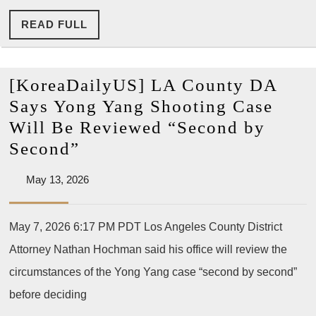
늦
다”
READ
READ FULL
은
FULL
가
상
[KoreaDailyUS] LA County DA
현
Says Yong Yang Shooting Case
실
Will Be Reviewed “Second by
훈
[KoreaDailyUS]
Second”
련
LA
시
May
May 13, 2026
County
13,
스
DA
2026
템
May 7, 2026 6:17 PM PDT Los Angeles County District
Says
도
Attorney Nathan Hochman said his office will review the
Yong
입
Yang
circumstances of the Yong Yang case “second by second”
Shooting
before deciding