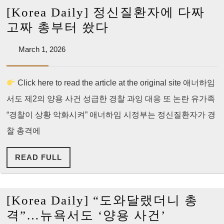
[Korea Daily] 정신질환자에 다짜
[Korea
고짜 총부터 쐈다
Daily]
March
March 1, 2026
정
1,
신
2026
Click here to read the article at the original site 애너하임
질
서도 제2의 양용 사건 성급한 경찰 과잉 대응 또 논란 유가족
환
자
“경찰이 상황 악화시켜” 애너하임 시정부는 정신질환자가 경
에
찰 총격에
다
READ
READ FULL
짜
FULL
고
짜
[Korea Daily] “도와달랬더니 총
총
[Korea
격”…뉴욕서도 ‘양용 사건’
부