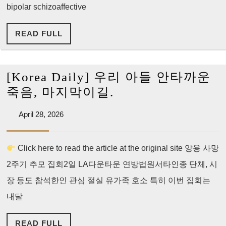
anniversary
bipolar schizoaffective
of
READ
READ FULL
LA
FULL
fatal
police
[Korea Daily] 우리 아들 안타까운
shooting
[Korea
죽음, 마지막이길.
Daily]
April
April 28, 2026
우
28,
리
2026
Click here to read the article at the original site 양용 사망
아
2주기 추모 집회2일 LA다운타운 연방법원서타인종 단체, 시
들
안
장 등도 참석한인 관심 절실 유가족 호소 특히 이번 집회는
타
내달
까
READ
READ FULL