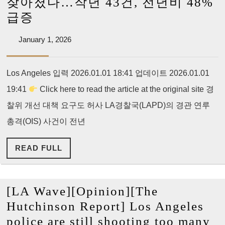
잦아졌다…작년 43건, 전년비 48%
47
[Korea
급증
건,
Daily]
62%
January
January 1, 2026
LAPD
1,
나
경
2026
늘
Los Angeles 입력 2026.01.01 18:41 업데이트 2026.01.01
관
어
19:41
Click here to read the article at the original site 경
총
격
찰위 개선 대책 요구도 허사 LA경찰국(LAPD)의 경관 연루
더
총격(OIS) 사건이 전년
잦
READ
READ FULL
아
FULL
졌
다…
[LA Wave][Opinion][The
작
Hutchinson Report] Los Angeles
년
police are still shooting too many