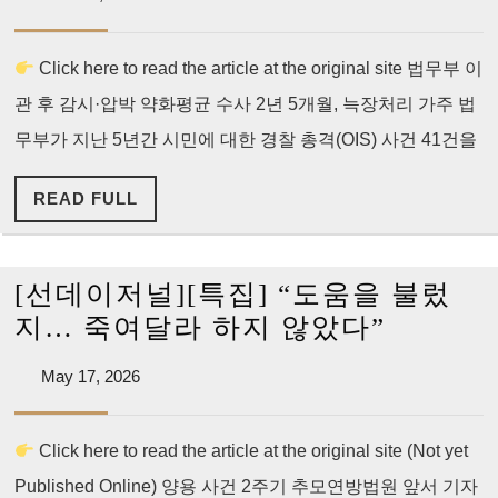
무
18,
2020
용
2026
LAPD
Click here to read the article at the original site 법무부 이
지
Shooting
관 후 감시·압박 약화평균 수사 2년 5개월, 늑장처리 가주 법
물
Case
된
무부가 지난 5년간 시민에 대한 경찰 총격(OIS) 사건 41건을
경
READ
READ FULL
찰
FULL
총
격
[선데이저널][특집] “도움을 불렀
전
[선
지… 죽여달라 하지 않았다”
담
데
수
May
May 17, 2026
이
17,
사,
저
2026
기
Click here to read the article at the original site (Not yet
널]
소
Published Online) 양용 사건 2주기 추모연방법원 앞서 기자
[특