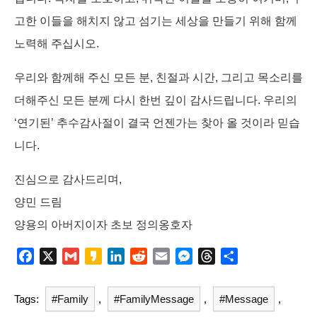
고한 이들을 해치지 않고 섬기는 세상을 만들기 위해 함께
노력해 주십시오.
우리와 함께해 주신 모든 분, 친절과 시간, 그리고 목소리를
더해주신 모든 분께 다시 한번 깊이 감사드립니다. 우리의
‘연기된’ 추수감사절이 결국 언젠가는 찾아 올 것이라 믿습
니다.
진심으로 감사드리며,
양민 드림
양용의 아버지이자 초보 정의옹호자
F
X
G
K
L
R
E
M
T
S
a
m
a
i
e
m
e
h
h
c
a
k
n
d
a
s
r
a
Tags:
#Family
,
#FamilyMessage
,
#Message
,
e
i
a
k
d
i
s
e
r