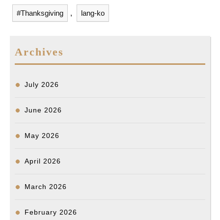
b
l
o
e
i
l
e
a
e
#Thanksgiving
,
lang-ko
o
d
t
n
d
o
I
g
s
k
n
e
Archives
r
July 2026
June 2026
May 2026
April 2026
March 2026
February 2026