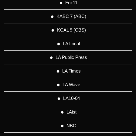
Fox11
KABC 7 (ABC)
KCAL 9 (CBS)
LA Local
LA Public Press
LA Times
LA Wave
LA10-04
LAist
NBC