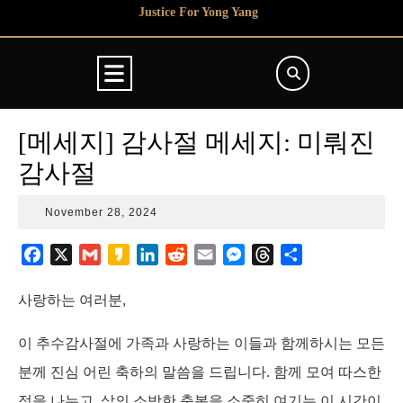
Skip
Justice For Yong Yang
to
content
Open
Button
[메세지] 감사절 메세지: 미뤄진
감사절
November
November 28, 2024
28,
2024
F
X
G
K
L
R
E
M
T
S
a
m
a
i
e
m
e
h
h
c
a
k
n
d
a
s
r
a
사랑하는 여러분,
e
i
a
k
d
i
s
e
r
b
l
o
e
i
l
e
a
e
이 추수감사절에 가족과 사랑하는 이들과 함께하시는 모든
o
d
t
n
d
분께 진심 어린 축하의 말씀을 드립니다. 함께 모여 따스한
o
I
g
s
정을 나누고, 삶의 소박한 축복을 소중히 여기는 이 시간이