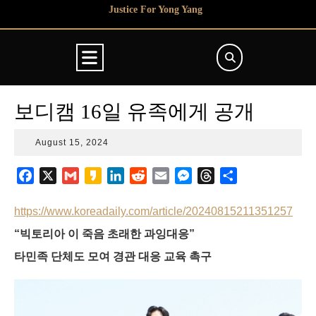
Skip
Justice For Yong Yang
to
content
Open
Button
보디캠 16일 유족에게 공개
August
August 15, 2024
15,
2024
F
X
G
K
L
R
E
M
T
S
a
m
a
i
e
m
e
h
h
c
a
k
n
d
a
s
r
a
https://www.koreadaily.com/article/20240815211351257
e
i
a
k
d
i
s
e
r
“빅토리아 이 죽음 초래한 과잉대응”
b
l
o
e
i
l
e
a
e
타민족 단체도 모여 경관 대응 교육 촉구
o
d
t
n
d
o
I
g
s
k
n
e
r