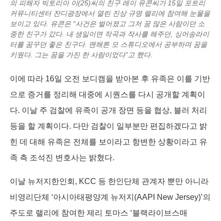
의 피해자 빅토리아 이(25)씨의 친구 레이 유콘씨가 15일 포트리
커뮤니티센터 잔디광장에서 열린 진상 규명 랠리에 참여해 눈물을
보이고 있다. 유콘은 “사건은 벌어졌고 그저 꿈 많은 사람이던 소
중한 친구가 갔다. 내 생일이면 작곡과 작사를 해주던, 싱어송라이
터를 꿈꾸던 좋은 친구다. 맨해튼 모 스튜디오에서 공부하며 꿈을
키웠다. 그는 꿈을 가진 한 사람이었다”고 했다.
이에 따라 16일 오전 보디캠을 받아본 후 유족은 이를 기반
으로 증거를 정리해 대중에 시퀀스를 다시 공개할 계획이
다. 이날 주 검찰에 유족이 공개 장면 등을 협상, 블러 처리
등을 할 계획이다. 다만 검찰이 일부분만 편집하겠다고 밝
힌 데 대해 유족은 전체를 보이라고 항변한 상황이라고 유
족 측 조석진 변호사는 밝혔다.
이날 뉴저지한인회, KCC 등 한인단체 관계자 뿐만 아니라
비영리단체 ‘아시아태평양계 뉴저지(AAPI New Jersey)’의
주도로 랠리에 참여한 제리 토마스 ‘블랙라이브스매