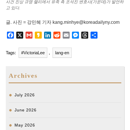
사건 진상 규명 랠리에서 유족 측 조석진 변호사(가운데)가 발언하
고 있다.
글. 사진 = 강민혜 기자 kang.minhye@koreadailyny.com
F
X
G
K
L
R
E
M
T
S
a
m
a
i
e
m
e
h
h
c
a
k
n
d
a
s
r
a
Tags:
#VictoriaLee
,
lang-en
e
i
a
k
d
i
s
e
r
b
l
o
e
i
l
e
a
e
o
d
t
n
d
Archives
o
I
g
s
k
n
e
r
July 2026
June 2026
May 2026