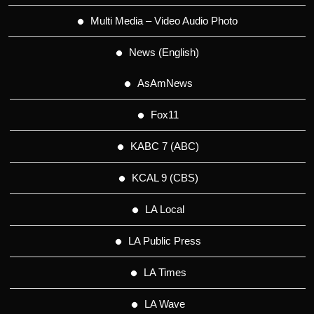
Multi Media – Video Audio Photo
News (English)
AsAmNews
Fox11
KABC 7 (ABC)
KCAL 9 (CBS)
LA Local
LA Public Press
LA Times
LA Wave