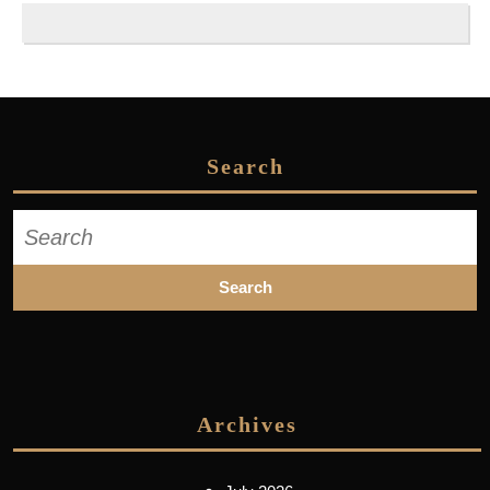
Search
Search
for:
Archives