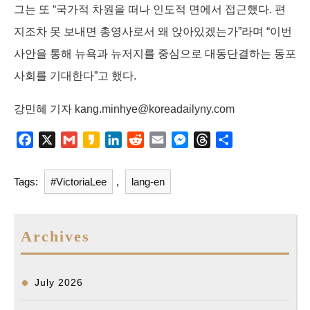
그는 또 “국가적 차원을 떠나 인도적 면에서 접근했다. 편
지조차 못 보내면 총영사로서 왜 앉아있겠는가”라며 “이번
사안을 통해 뉴욕과 뉴저지를 중심으로 대동단결하는 동포
사회를 기대한다”고 했다.
강민혜 기자 kang.minhye@koreadailyny.com
F
X
G
K
L
R
E
M
T
S
a
m
a
i
e
m
e
h
h
c
a
k
n
d
a
s
r
a
Tags:
#VictoriaLee
,
lang-en
e
i
a
k
d
i
s
e
r
b
l
o
e
i
l
e
a
e
o
d
t
n
d
Archives
o
I
g
s
k
n
e
r
July 2026