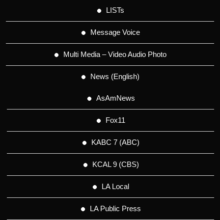
LISTs
Message Voice
Multi Media – Video Audio Photo
News (English)
AsAmNews
Fox11
KABC 7 (ABC)
KCAL 9 (CBS)
LA Local
LA Public Press