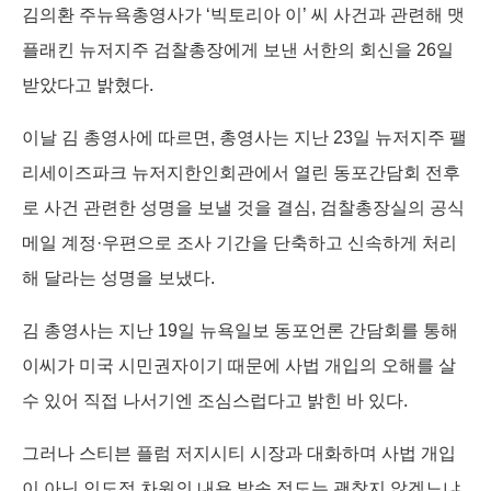
k
n
e
김의환 주뉴욕총영사가 ‘빅토리아 이’ 씨 사건과 관련해 맷
r
플래킨 뉴저지주 검찰총장에게 보낸 서한의 회신을 26일
받았다고 밝혔다.
이날 김 총영사에 따르면, 총영사는 지난 23일 뉴저지주 팰
리세이즈파크 뉴저지한인회관에서 열린 동포간담회 전후
로 사건 관련한 성명을 보낼 것을 결심, 검찰총장실의 공식
메일 계정·우편으로 조사 기간을 단축하고 신속하게 처리
해 달라는 성명을 보냈다.
김 총영사는 지난 19일 뉴욕일보 동포언론 간담회를 통해
이씨가 미국 시민권자이기 때문에 사법 개입의 오해를 살
수 있어 직접 나서기엔 조심스럽다고 밝힌 바 있다.
그러나 스티븐 플럼 저지시티 시장과 대화하며 사법 개입
이 아닌 인도적 차원의 내용 발송 정도는 괜찮지 않겠느냐