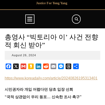
Skip
Justice For Yong Yang
to
content
Open
Button
총영사 “빅토리아 이’ 사건 전향
적 회신 받아”
August
August 26, 2024
26,
2024
F
X
G
K
L
R
E
M
T
S
a
m
a
i
e
m
e
h
h
c
a
k
n
d
a
s
r
a
https://www.koreadaily.com/article/20240826195313401
e
i
a
k
d
i
s
e
r
b
l
o
e
i
l
e
a
e
시민권자라 개입 어렵다던 당초 입장 선회
o
d
t
n
d
“국적 상관없이 우리 동포… 신속한 조사 촉구”
o
I
g
s