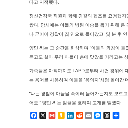
다고 지적했다.
정신건강국 직원과 함께 경찰의 협조를 요청했지만
쌌다. 당시에는 아들의 병원 이송을 돕기 위해 온
나 곧이어 경찰이 집 안으로 들어갔고, 몇 분 후 
양민 씨는 그 순간을 회상하며 “아들의 외침이 
듣고도 설마 우리 아들이 총에 맞았을 거라고는 상
가족들은 아직까지도 LAPD로부터 사건 경위에 대
는 용어를 사용하며 아들을 ‘용의자’처럼 몰아간 
“나는 경찰이 아들을 죽이러 들어가는지도 모르고
어요.” 양민 씨는 말끝을 흐리며 고개를 떨궜다.
F
X
G
K
L
R
E
M
T
S
a
m
a
i
e
m
e
h
h