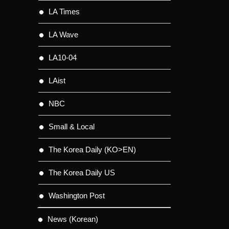
LA Times
LA Wave
LA10-04
LAist
NBC
Small & Local
The Korea Daily (KO>EN)
The Korea Daily US
Washington Post
News (Korean)