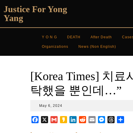
Skip
Justice For Yong
to
Yang
content
Y O N G
DEATH
After Death
Case
Organizations
News (non English)
[Korea Times]
탁했을 뿐인데…”
May
May 6, 2024
6,
2024
F
X
G
K
L
R
E
M
T
S
a
m
a
i
e
m
e
h
h