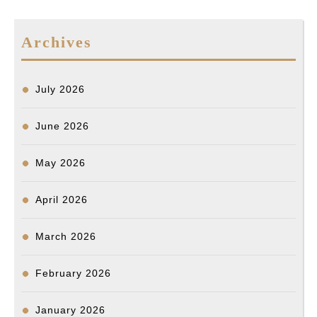
b
l
o
e
i
l
e
a
e
o
d
t
n
d
Archives
o
I
g
s
k
n
e
r
July 2026
June 2026
May 2026
April 2026
March 2026
February 2026
January 2026