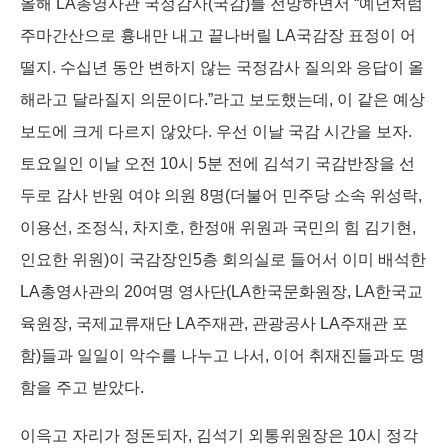
올해 LA총영사관 국정감사(국감)를 전망하면서 “예년처럼
주마간산으로 흉내만 내고 끝나버릴 LA국감장 표정이 어
떨지. 수십년 동안 변하지 않는 국정감사 질의와 응답이 올
해라고 달라질지 의문이다.”라고 보도했는데, 이 같은 예상
보도에 크게 다르지 않았다. 우선 이날 국감 시간을 보자.
토요일인 이날 오전 10시 5분 전에 김석기 국감반장을 선
두로 감사 반원 여야 의원 8명(더불어 민주당 소속 위성락,
이용선, 조정식, 차지호, 한정애 위원과 국민의 힘 김기현,
인요한 위원)이 국감장인5층 회의실로 들어서 이미 배석한
LA총영사관의 20여명 영사단(LA한국문화원장, LA한국교
육원장, 국제교류재단 LA주재관, 관광공사 LA주재관 포
함)들과 일일이 악수를 나누고 나서, 이어 취재진들과도 명
함을 주고 받았다.
이윽고 자리가 정돈되자, 김석기 외통위원장은 10시 정각