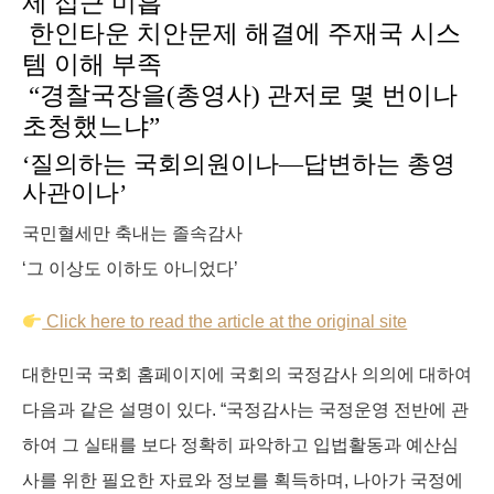
제 접근 미흡
o
I
g
s
한인타운 치안문제 해결에 주재국 시스
k
n
e
템 이해 부족
r
“경찰국장을(총영사) 관저로 몇 번이나
초청했느냐”
‘질의하는 국회의원이나—답변하는 총영
사관이나’
국민혈세만 축내는 졸속감사
‘그 이상도 이하도 아니었다’
Click here to read the article at the original site
대한민국 국회 홈페이지에 국회의 국정감사 의의에 대하여
다음과 같은 설명이 있다. “국정감사는 국정운영 전반에 관
하여 그 실태를 보다 정확히 파악하고 입법활동과 예산심
사를 위한 필요한 자료와 정보를 획득하며, 나아가 국정에