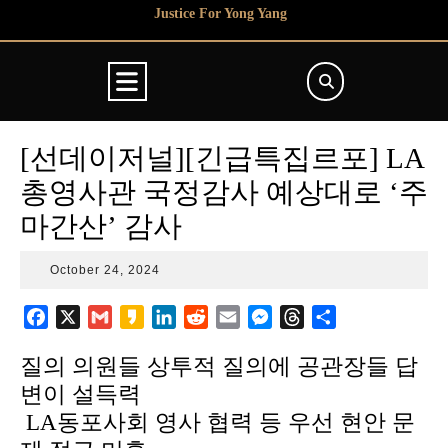
Skip
Justice For Yong Yang
to
content
Open
Button
[선데이저널][긴급특집르포] LA
총영사관 국정감사 예상대로 ‘주
마간산’ 감사
October
October 24, 2024
24,
2024
F
X
G
K
L
R
E
M
T
S
a
m
a
i
e
m
e
h
h
질의 의원들 상투적 질의에 공관장들 답
c
a
k
n
d
a
s
r
a
e
i
a
k
d
i
s
e
r
변이 설득력
b
l
o
e
i
l
e
a
e
LA동포사회 영사 협력 등 우선 현안 문
o
d
t
n
d