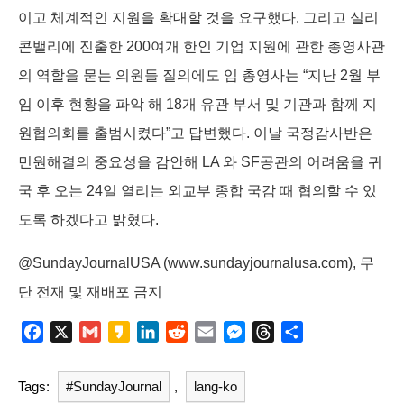
이고 체계적인 지원을 확대할 것을 요구했다. 그리고 실리
콘밸리에 진출한 200여개 한인 기업 지원에 관한 총영사관
의 역할을 묻는 의원들 질의에도 임 총영사는 “지난 2월 부
임 이후 현황을 파악 해 18개 유관 부서 및 기관과 함께 지
원협의회를 출범시켰다”고 답변했다. 이날 국정감사반은
민원해결의 중요성을 감안해 LA 와 SF공관의 어려움을 귀
국 후 오는 24일 열리는 외교부 종합 국감 때 협의할 수 있
도록 하겠다고 밝혔다.
@SundayJournalUSA (www.sundayjournalusa.com), 무
단 전재 및 재배포 금지
F
X
G
K
L
R
E
M
T
S
a
m
a
i
e
m
e
h
h
c
a
k
n
d
a
s
r
a
Tags:
#SundayJournal
,
lang-ko
e
i
a
k
d
i
s
e
r