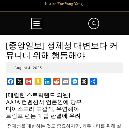
Skip
Justice For Yong Yang
to
content
Open
Button
[중앙일보] 정체성 대변보다 커
뮤니티 위해 행동해야
August
August 4, 2025
4,
2025
F
X
G
K
L
R
E
M
T
S
a
m
a
i
e
m
e
h
h
[메릴린 스트릭랜드 의원]
c
a
k
n
d
a
s
r
a
AAJA 컨벤션서 언론인에 당부
e
i
a
k
d
i
s
e
r
디아스포라 포괄적, 유연해야
b
l
o
e
i
l
e
a
e
트럼프 편든 대법 판결에 우려
o
d
t
n
d
o
I
g
s
“정체성을 대변하는 것도 중요하지만, 커뮤니티를 위해 실