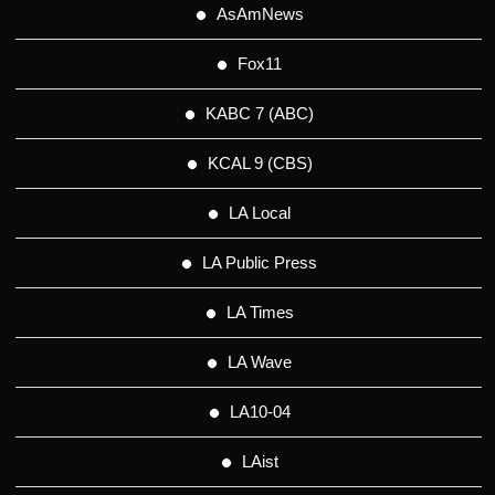
AsAmNews
Fox11
KABC 7 (ABC)
KCAL 9 (CBS)
LA Local
LA Public Press
LA Times
LA Wave
LA10-04
LAist