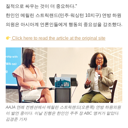
k
n
e
질적으로 싸우는 것이 더 중요하다.”
r
한인인 메릴린 스트릭랜드(민주·워싱턴 10지구) 연방 하원
의원은 아시아계 언론인들에게 행동의 중요성을 강조했다.
Click here to read the article at the original site
AAJA 연례 컨벤션에서 메릴린 스트릭랜드(오른쪽) 연방 하원의원
이 발언 중이다. 이날 진행은 한인인 주주 장 ABC 앵커가 맡았다.
김경준 기자