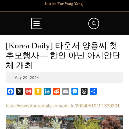
Skip
Justice For Yong Yang
to
content
Open
Button
[Korea Daily] 타운서 양용씨 첫
추모행사— 한인 아닌 아시안단
체 개최
May
May 20, 2024
20,
2024
F
X
G
K
L
R
E
M
T
S
a
m
a
i
e
m
e
h
h
c
a
k
n
d
a
s
r
a
https://www.koreadaily.com/article/20240519191336301
e
i
a
k
d
i
s
e
r
b
l
o
e
i
l
e
a
e
o
d
t
n
d