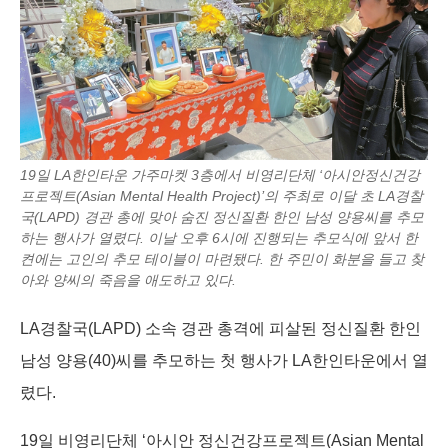
o
I
g
s
k
n
e
r
19일 LA한인타운 가주마켓 3층에서 비영리단체 ‘아시안정신건강
프로젝트(Asian Mental Health Project)’의 주최로 이달 초 LA경찰
국(LAPD) 경관 총에 맞아 숨진 정신질환 한인 남성 양용씨를 추모
하는 행사가 열렸다. 이날 오후 6시에 진행되는 추모식에 앞서 한
켠에는 고인의 추모 테이블이 마련됐다. 한 주민이 화분을 들고 찾
아와 양씨의 죽음을 애도하고 있다.
LA경찰국(LAPD) 소속 경관 총격에 피살된 정신질환 한인
남성 양용(40)씨를 추모하는 첫 행사가 LA한인타운에서 열
렸다.
19일 비영리단체 ‘아시안 정신건강프로젝트(Asian Mental