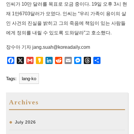
인씨가 10만 달러를 목표로 모금 중이다. 19일 오후 3시 현
재 1만6703달러가 모였다. 인씨는 “우리 가족이 용이의 살
인 사건의 진실을 밝히고 그의 죽음에 책임이 있는 사람들
에게 정의를 내릴 수 있도록 도와달라”고 호소했다.
장수아 기자 jang.suah@koreadaily.com
F
X
G
K
L
R
E
M
T
S
a
m
a
i
e
m
e
h
h
c
a
k
n
d
a
s
r
a
Tags:
lang-ko
e
i
a
k
d
i
s
e
r
b
l
o
e
i
l
e
a
e
o
d
t
n
d
Archives
o
I
g
s
k
n
e
r
July 2026