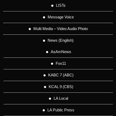
LISTs
Message Voice
Multi Media – Video Audio Photo
News (English)
AsAmNews
Fox11
KABC 7 (ABC)
KCAL 9 (CBS)
LA Local
LA Public Press