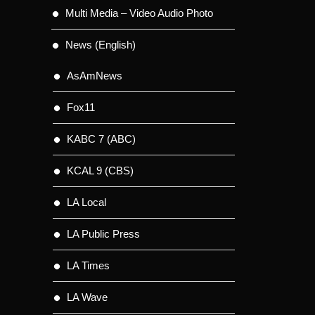
Multi Media – Video Audio Photo
News (English)
AsAmNews
Fox11
KABC 7 (ABC)
KCAL 9 (CBS)
LA Local
LA Public Press
LA Times
LA Wave