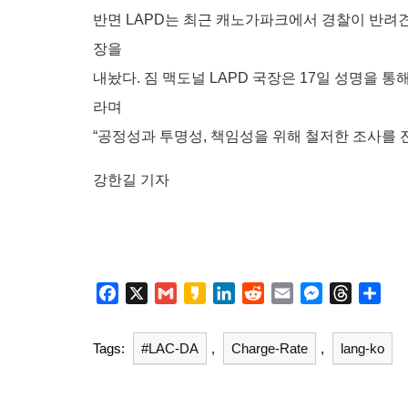
반면 LAPD는 최근 캐노가파크에서 경찰이 반려
장을
내놨다. 짐 맥도널 LAPD 국장은 17일 성명을 통
라며
“공정성과 투명성, 책임성을 위해 철저한 조사를 
강한길 기자
F
X
G
K
L
R
E
M
T
S
a
m
a
i
e
m
e
h
h
c
a
k
n
d
a
s
r
a
Tags:
#LAC-DA
,
Charge-Rate
,
lang-ko
e
i
a
k
d
i
s
e
r
b
l
o
e
i
l
e
a
e
o
d
t
n
d