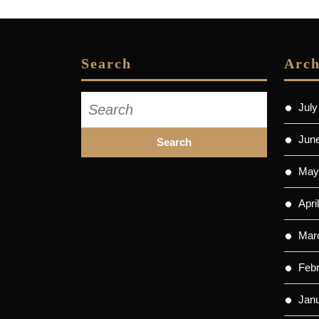
o
I
g
s
k
n
e
r
Search
Arch
Search
July
for:
Jun
May
Apri
Mar
Feb
Jan