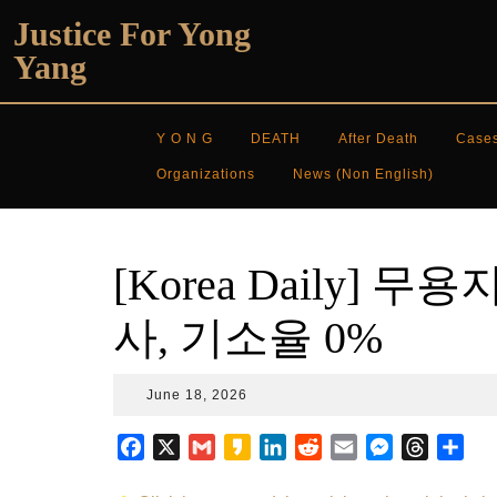
Skip
Justice For Yong
to
Yang
content
Y O N G
DEATH
After Death
Case
Organizations
News (non English)
[Korea Daily]
사, 기소율 0%
June
June 18, 2026
18,
2026
F
X
G
K
L
R
E
M
T
S
a
m
a
i
e
m
e
h
h