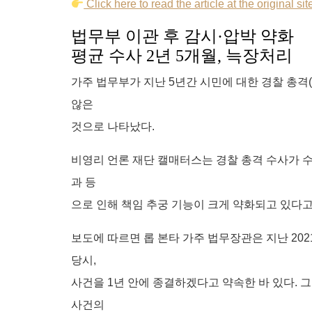
c
a
k
n
d
a
s
r
a
Click here to read the article at the original sit
e
i
a
k
d
i
s
e
r
법무부 이관 후 감시·압박 약화
b
l
o
e
i
l
e
a
e
o
d
t
n
d
평균 수사 2년 5개월, 늑장처리
o
I
g
s
가주 법무부가 지난 5년간 시민에 대한 경찰 총격(
k
n
e
r
않은
것으로 나타났다.
비영리 언론 재단 캘매터스는 경찰 총격 수사가 
과 등
으로 인해 책임 추궁 기능이 크게 약화되고 있다고
보도에 따르면 롭 본타 가주 법무장관은 지난 202
당시,
사건을 1년 안에 종결하겠다고 약속한 바 있다. 그
사건의