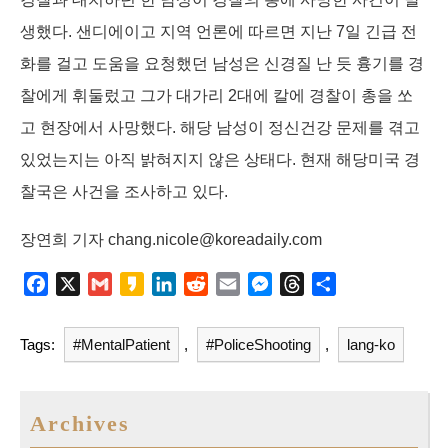
생했다. 샌디에이고 지역 언론에 따르면 지난 7일 긴급 전
화를 걸고 도움을 요청했던 남성은 신경질 난 듯 흉기를 경
찰에게 휘둘렀고 그가 대가리 2대에 칼에 경찰이 총을 쏘
고 현장에서 사망했다. 해당 남성이 정신건강 문제를 겪고
있었는지는 아직 밝혀지지 않은 상태다. 현재 해당미국 경
찰국은 사건을 조사하고 있다.
장연희 기자 chang.nicole@koreadaily.com
F
X
G
K
L
R
E
M
T
S
a
m
a
i
e
m
e
h
h
c
a
k
n
d
a
s
r
a
Tags:
#MentalPatient
,
#PoliceShooting
,
lang-ko
e
i
a
k
d
i
s
e
r
b
l
o
e
i
l
e
a
e
o
d
t
n
d
Archives
o
I
g
s