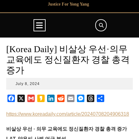
Skip
Justice For Yong Yang
to
content
Open
Button
[Korea Daily] 비살상 우선·의무
교육에도 정신질환자 경찰 총격
증가
July
July 8, 2024
8,
2024
F
X
G
K
L
R
E
M
T
S
a
m
a
i
e
m
e
h
h
c
a
k
n
d
a
s
r
a
https://www.koreadaily.com/article/20240708204906318
e
i
a
k
d
i
s
e
r
b
l
o
e
i
l
e
a
e
비살상 우선 · 의무 교육에도 정신질환자 경찰 총격 증가
o
d
t
n
d
LAT, 양용씨 사례 언급 분석