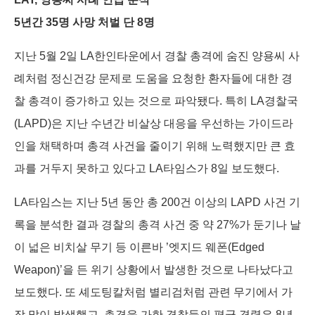
o
I
g
s
5년간 35명 사망 처벌 단 8명
k
n
e
r
지난 5월 2일 LA한인타운에서 경찰 총격에 숨진 양용씨 사
례처럼 정신건강 문제로 도움을 요청한 환자들에 대한 경
찰 총격이 증가하고 있는 것으로 파악됐다. 특히 LA경찰국
(LAPD)은 지난 수년간 비살상 대응을 우선하는 가이드라
인을 채택하며 총격 사건을 줄이기 위해 노력했지만 큰 효
과를 거두지 못하고 있다고 LA타임스가 8일 보도했다.
LA타임스는 지난 5년 동안 총 200건 이상의 LAPD 사건 기
록을 분석한 결과 경찰의 총격 사건 중 약 27%가 둔기나 날
이 넓은 비치살 무기 등 이른바 ’엣지드 웨폰(Edged
Weapon)’을 든 위기 상황에서 발생한 것으로 나타났다고
보도했다. 또 셰도팅칼처럼 별리검처럼 관련 무기에서 가
장 많이 발생했고, 총격을 가한 경찰들의 평균 경력은 8년