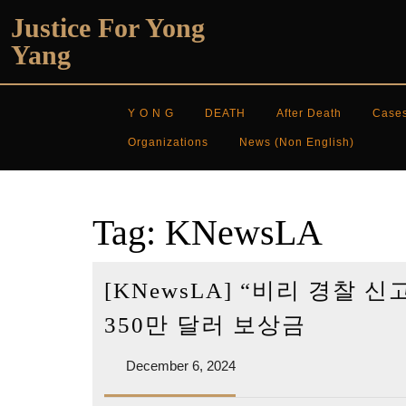
Skip
Justice For Yong
to
Yang
content
Y O N G
DEATH
After Death
Case
Organizations
News (non English)
Tag:
KNewsLA
[KNewsLA] “비리 경찰 
[KNewsL
350만 달러 보상금
“비
December
December 6, 2024
리
6,
경
2024