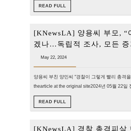
READ
READ FULL
양
달
FULL
용
러
씨
보
[KNewsLA] 양용씨 부모,
추
상
모
금
겠나…독립적 조사, 모든 증
집
May
May 22, 2024
회
22,
오
2024
늘
양용씨 부친 양민씨 “경찰이 그렇게 빨리 총격을
한
thearticle at the original site2024년
인
READ
READ FULL
타
FULL
운
서
[KNewsLA] 경찰 총격피