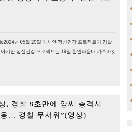
후
회
하
지
않
 original site2024년 05월 29일 아시안 정신건강 프로젝트가 경찰
을
. 아시안 정신건강 프로젝트는 19일 한인타운내 가주마켓
수
있
겠
나…
독
 영상, 경찰 8초만에 양씨 총격사
립
[KNewsLA]
적
응… 경찰 무서워”(영상)
(2
조
보)
사,