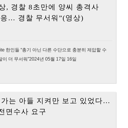
 영상, 경찰 8초만에 양씨 총격사
원,
서
[KNewsLA]
양
워”(영
응… 경찰 무서워”(영상)
(2
용
상)
보)
씨
바
피
디
살
e original site 한인들 “총기 아닌 다른 수단으로 충분히 제압할 수
캠
사
 더 무서워”2024년 05월 17일 16일
영
건
상,
2
경
주
찰
째
 죽어가는 아들 지켜만 보고 있었다…
8
침
[KNewsLA]
초
묵
전면수사 요구
“경
만
일
찰
에
관