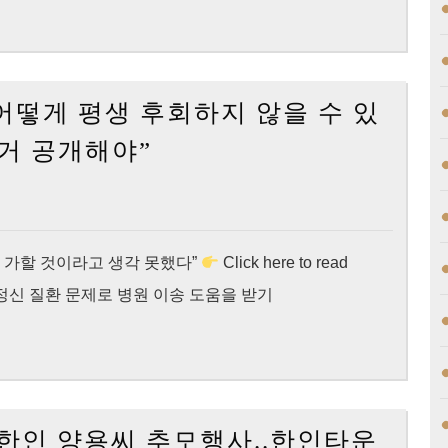
 “어떻게 평생 후회하지 않을 수 있
[KNewsLA]
거 공개해야”
양
용
씨
부
 가할 것이라고 생각 못했다”
Click here to read
모,
 05월 22일 정신 질환 문제로 병원 이송 도움을 받기
“어
떻
게
평
살 한인 양용씨 추모행사..한인타운
생