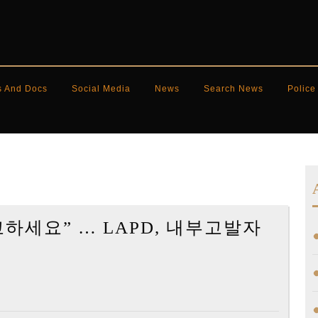
s And Docs
Social Media
News
Search News
Police
신고하세요” … LAPD, 내부고발자
A]