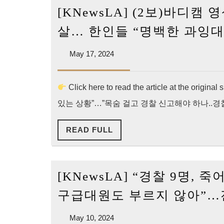
[KNewsLA] (2보)바디캠
총
격
살… 한인들 “명백한 과잉대
사
May
May 17, 2024
살
17,
바
2024
디
Click here to read the article at th
캠
있는 상황”…”목숨 걸고 경찰 신고해야 하나..경찰이
영
READ
READ FULL
상
FULL
공
개
[KNewsLA] “경찰 9명,
(영
상)
구급대원도 부르지 않아”…
May
May 10, 2024