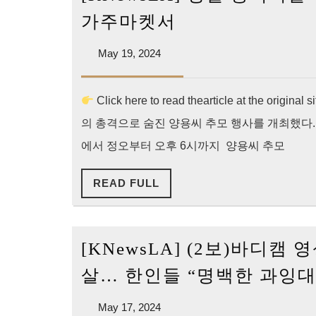
[KNewsLA]
가주마켓서
경
May
May 19, 2024
찰
19,
총
2024
격
Click here to read thearticle at the
피
의 총격으로 숨진 양용씨 추모 행사를 개최했다
살
에서 정오부터 오후 6시까지 양용씨 추모
한
인
READ
READ FULL
FULL
양
용
[KNewsLA] (2보)바디캠
씨
추
살… 한인들 “명백한 과잉대
모
May
May 17, 2024
행