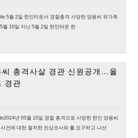
9
양
명,
씨
e original site 5월 2일 한인타운서 경찰총격 사망한 양용씨 유가족
죽
총
5월 10일 지난 5월 2일 한인타운 한
어
격
가
사
는
살…
아
한
 양용씨 총격사살 경관 신원공개…올
들
인
[KNewsLA]
지
들
 경관
[단
켜
“명
독]
만
백
한
보
한
인
고
과
 original site2024년 05월 10일 경찰 총격으로 사망한 한인 양용씨
양
있
잉
번 사건에 대한 철저한 진상조사와 를 요구하고 나선
용
었
대