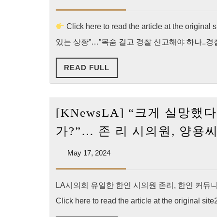
17,
사..
2024
한
Click here to read the article at th
인
있는 상황”…”목숨 걸고 경찰 신고해야 하나..경찰이
타
READ
READ FULL
운
FULL
가
주
[KNewsLA] “크게 실망
마
켓
가?”… 존 리 시의원, 양용
서
May
May 17, 2024
17,
2024
LA시의회 유일한 한인 시의원 존리, 한인 커뮤
Click here to read the article at the orig