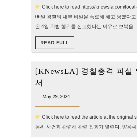
찰
Click here to read https://knewsla.com/loca
신
06일 경찰의 내부 비밀을 폭로해 해고 당했다
고
은 4일 위법 행위를 신고했다는 이유로 보복을
하
세
READ
READ FULL
FULL
요”
…
[KNewsLA] 경찰총격 피
LAPD,
[KNewsLA]
내
서
경
부
May
May 29, 2024
찰
고
29,
총
발
2024
격
자
Click here to read the article at the
피
350
용씨 사건과 관련해 관련 집회가 열린다. 양용씨의 정의
살
만