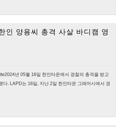
오
사
타
살…
니
한
찰, 한인 양용씨 총격 사살 바디캠 영
상
인
주
들
느
“명
라
백
바
한
쁘
과
e original site2024년 05월 16일 한인타운에서 경찰의 총격을 받고
신
잉
. LAPD는 16일, 지난 2일 한인타운 그래머시에서 경
가?”…
대
존
응…
리
경
시
찰
의
무