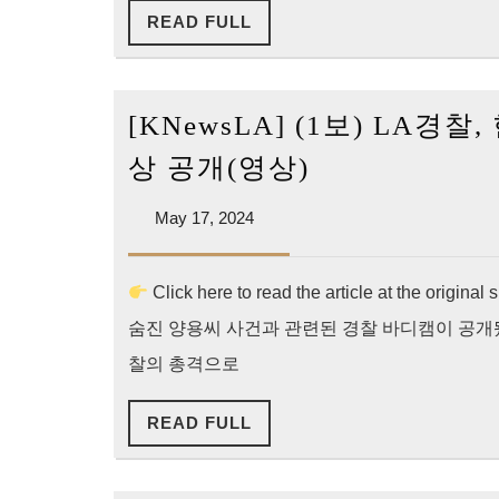
READ
READ FULL
FULL
[KNewsLA] (1보) LA경
[KNewsLA]
상 공개(영상)
(1
May
May 17, 2024
보)
17,
LA
2024
경
Click here to read the article at th
찰,
숨진 양용씨 사건과 관련된 경찰 바디캠이 공개됐다
한
찰의 총격으로
인
양
READ
READ FULL
FULL
용
씨