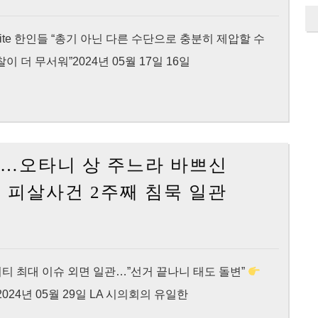
바
모
디
든
e original site 한인들 “총기 아닌 다른 수단으로 충분히 제압할 수
캠
증
 더 무서워”2024년 05월 17일 16일
영
거
상,
공
경
개
찰
해
했다…오타니 상 주느라 바쁘신
8
야”
[KNewsLA
초
씨 피살사건 2주째 침묵 일관
“크
만
게
에
실
양
망
씨
니티 최대 이슈 외면 일관…”선거 끝나니 태도 돌변”
했
총
inal site2024년 05월 29일 LA 시의회의 유일한
다…
격