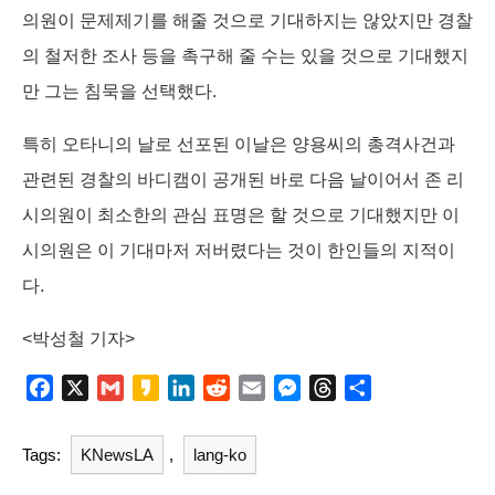
의원이 문제제기를 해줄 것으로 기대하지는 않았지만 경찰
의 철저한 조사 등을 촉구해 줄 수는 있을 것으로 기대했지
만 그는 침묵을 선택했다.
특히 오타니의 날로 선포된 이날은 양용씨의 총격사건과
관련된 경찰의 바디캠이 공개된 바로 다음 날이어서 존 리
시의원이 최소한의 관심 표명은 할 것으로 기대했지만 이
시의원은 이 기대마저 저버렸다는 것이 한인들의 지적이
다.
<박성철 기자>
F
X
G
K
L
R
E
M
T
S
a
m
a
i
e
m
e
h
h
c
a
k
n
d
a
s
r
a
Tags:
KNewsLA
,
lang-ko
e
i
a
k
d
i
s
e
r
b
l
o
e
i
l
e
a
e