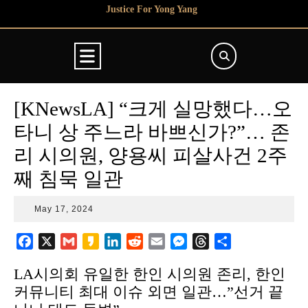
Skip
Justice For Yong Yang
to
content
Open
Button
[KNewsLA] “크게 실망했다…오
타니 상 주느라 바쁘신가?”… 존
리 시의원, 양용씨 피살사건 2주
째 침묵 일관
May
May 17, 2024
17,
2024
F
X
G
K
L
R
E
M
T
S
a
m
a
i
e
m
e
h
h
LA시의회 유일한 한인 시의원 존리, 한인
c
a
k
n
d
a
s
r
a
커뮤니티 최대 이슈 외면 일관…”선거 끝
e
i
a
k
d
i
s
e
r
b
l
o
e
i
l
e
a
e