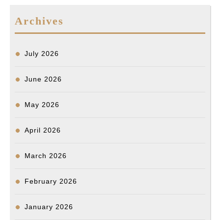
o
d
t
n
d
Archives
o
I
g
s
k
n
e
r
July 2026
June 2026
May 2026
April 2026
March 2026
February 2026
January 2026