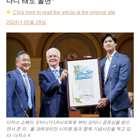
나니 태도 돌변”
o
d
t
n
d
Click here to read
the
article at the original site
o
I
g
s
k
n
e
2024년 05월 29일
r
다저스 쇼헤이 오타니가 LA시의회로 부터 오타니 공로상을 받으
면서 존 리 , 폴 크레코리안 시의원 등과 함께 기념사진을 찍고 있
다. 다저스 X