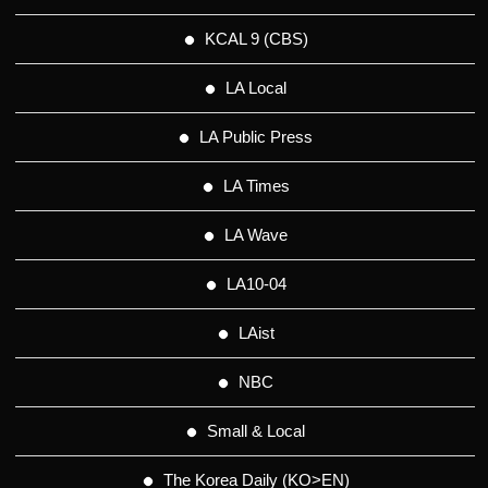
KCAL 9 (CBS)
LA Local
LA Public Press
LA Times
LA Wave
LA10-04
LAist
NBC
Small & Local
The Korea Daily (KO>EN)