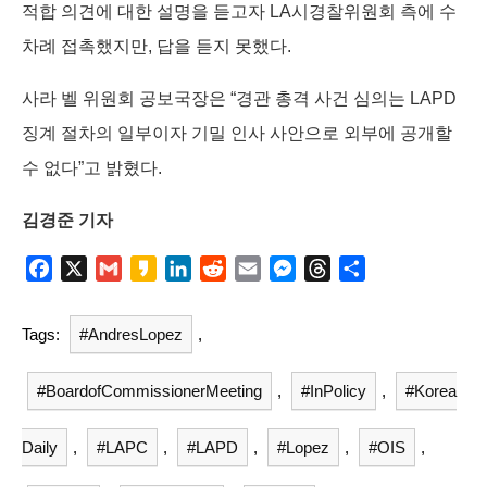
적합 의견에 대한 설명을 듣고자 LA시경찰위원회 측에 수
차례 접촉했지만, 답을 듣지 못했다.
사라 벨 위원회 공보국장은 “경관 총격 사건 심의는 LAPD
징계 절차의 일부이자 기밀 인사 사안으로 외부에 공개할
수 없다”고 밝혔다.
김경준 기자
F
X
G
K
L
R
E
M
T
S
a
m
a
i
e
m
e
h
h
c
a
k
n
d
a
s
r
a
Tags:
#AndresLopez
,
e
i
a
k
d
i
s
e
r
b
l
o
e
i
l
e
a
e
#BoardofCommissionerMeeting
,
#InPolicy
,
#Korea
o
d
t
n
d
o
I
g
s
Daily
,
#LAPC
,
#LAPD
,
#Lopez
,
#OIS
,
k
n
e
r