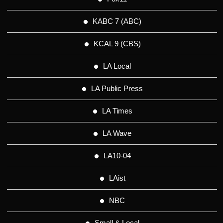
KABC 7 (ABC)
KCAL 9 (CBS)
LA Local
LA Public Press
LA Times
LA Wave
LA10-04
LAist
NBC
Small & Local