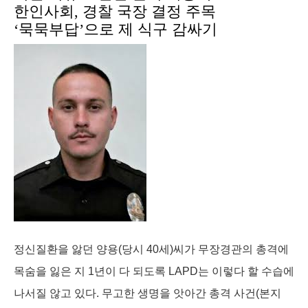
o
I
g
s
한인사회, 경찰 국장 결정 주목
k
n
e
‘묵묵부답’으로 제 식구 감싸기
r
정신질환을 앓던 양용(당시 40세)씨가 무장경관의 총격에
목숨을 잃은 지 1년이 다 되도록 LAPD는 이렇다 할 수습에
나서질 않고 있다. 무고한 생명을 앗아간 총격 사건(본지