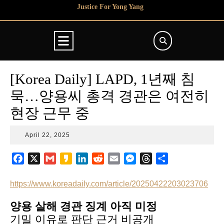
Skip
Justice For Yong Yang
to
content
Open
Button
[Korea Daily] LAPD, 1년째 침
묵…양용씨 총격 경관은 여전히
현장 근무 중
April
April 22, 2025
22,
2025
F
X
G
K
L
R
E
M
T
S
a
m
a
i
e
m
e
h
h
c
a
k
n
d
a
s
r
a
https://www.koreadaily.com/article/20250422203023706
e
i
a
k
d
i
s
e
r
양용 살해 경관 징계 아직 미정
b
l
o
e
i
l
e
a
e
기밀 이유로 판단 근거 비공개
o
d
t
n
d